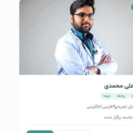
امیر حسینی
ی
تروما
روابط
ل تجربه
فارسی/انگلیسی
جلسه برگزار شده