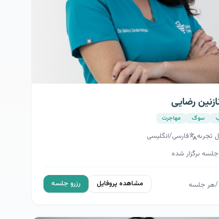
علی محمدی
روابط
تروما
ل تجربه
فارسی/انگلیسی
جلسه برگزار شده
مشاهده پروفایل
رزرو جلسه
/
هر جلسه