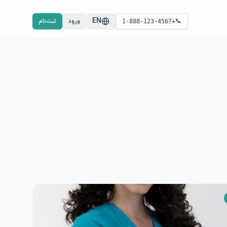
EN
📞
ورود
ثبت‌نام
+1-888-123-4567
ازنین رضایی
ب
سوگ
مهاجرت
 تجربه
فارسی/انگلیسی
جلسه برگزار شده
مشاهده پروفایل
رزرو جلسه
/
هر جلسه