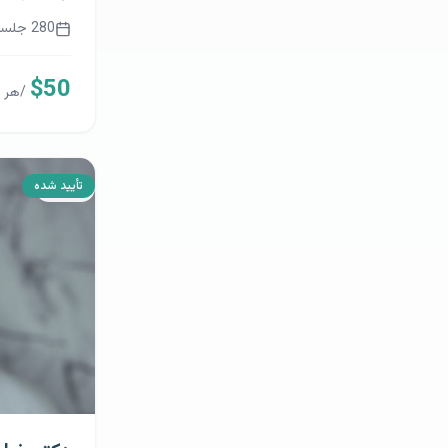
9
سال تجر
420
جلسه 
$
50
/
هر 