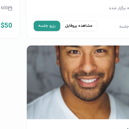
به
فارسی/انگلیسی
برگزار شده
مشاهده پروفایل
رزرو جلسه
جلسه