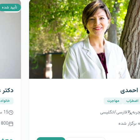
4.7
تأیید شده
م کریمی
دکتر 
ضطراب
مهاجرت
افسردگ
به
فارسی/انگلیسی
12
سا
برگزار شده
600