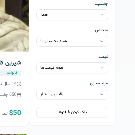
همه قیمت‌ها
مرتب‌سازی
بالاترین امتیاز
پاک کردن فیلترها
دکتر سار
افسردگی
10
سال تج
500
جلسه 
$
55
/
هر 