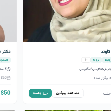
ا احمدی
دکتر 
اضطراب
مهاجرت
خانواده
ربه
فارسی/انگلیسی
15
سا
برگزار شده
800
$
50
مشاهده پروفایل
رزرو جلسه
جلسه