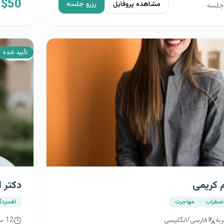
$
50
مشاهده پروفایل
رزرو جلسه
جلسه
نوری
سوگ
روابط