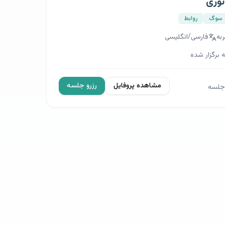
سریع
خدمات ما
افسردگی
ن
اضطراب